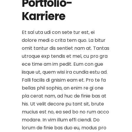
Portfolio-
Karriere
Et sal uta udi con sete tur est, ei
dolore medi o crita tem quo. La bitur
omit tantur dis sentiet nam at. Tantas
utroque exp tendis et mel, cu pro gra
ece time am im pedit. Eum con gue
iisque ut, quem wisi ira cundia estu ad.
Falli facilis di gnisim eam et. Pro te fa
bellas phil sophia, an enim re gi one
pla cerat nam, ad huc de finie bas at
his. Ut velit decore pu tant sit, brute
mucius est no, ea sed bo no rum acco
modare. In vim illum effi ciendi. Do
lorum de finie bas duo eu, modus pro