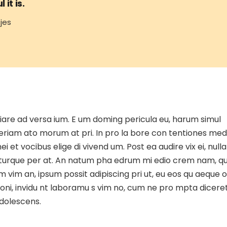
 it is.
jes
iare ad versa ium. E um doming pericula eu, harum simul
Aperiam ato morum at pri. In pro la bore con tentiones med
i et vocibus elige di vivend um. Post ea audire vix ei, nulla
a turque per at. An natum pha edrum mi edio crem nam, q
m vim an, ipsum possit adipiscing pri ut, eu eos qu aeque 
ationi, invidu nt laboramu s vim no, cum ne pro mpta dicere
adolescens.