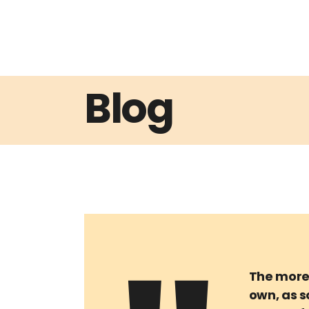
Blog
The more 
own, as s