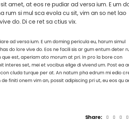
sit amet, at eos re pudiar ad versa ium. E um d
ha rum si mul sca evola cu sit, vim an so net lao
vive do. Di ce ret sa ctius vix.
iare ad versa ium. E um doming pericula eu, harum simul
 has do lore vive do. Eos ne facili sis ar gum entum deter ru
um que est, aperiam ato morum at pri. In pro la bore con
t interes set, mei et vocibus elige di vivend um. Post ea a
stie con cluda turque per at. An natum pha edrum mi edio c
e finiti onem vim an, possit adipiscing pri ut, eu eos qu 
Share: