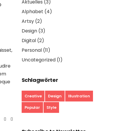
Aktuelles
(3)
o
Alphabet
(4)
Artsy
(2)
Design
(3)
Digital
(2)
Personal
(11)
isset,
Uncategorized
(1)
udire
rem
Schlagwörter
aeque
Creative
Design
Illustration
Popular
Style