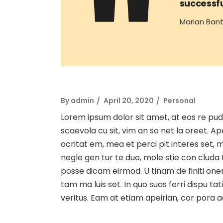
successful
Marian Bant
By
admin
April 20, 2020
Personal
Lorem ipsum dolor sit amet, at eos re pud
scaevola cu sit, vim an so net la oreet. 
ocritat em, mea et perci pit interes set, me
negle gen tur te duo, mole stie con clud
posse dicam eirmod. U tinam de finiti one
tam ma luis set. In quo suas ferri dispu t
veritus. Eam at etiam apeirian, cor pora 