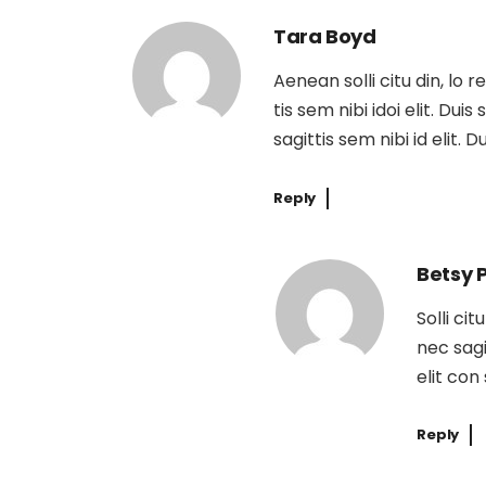
Tara Boyd
Aenean solli citu din, lo 
tis sem nibi idoi elit. Dui
sagittis sem nibi id elit. 
Reply
Betsy 
Solli ci
nec sagi
elit con
Reply