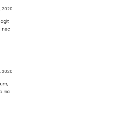
0, 2020
sagit
, nec
0, 2020
sum,
e nisi