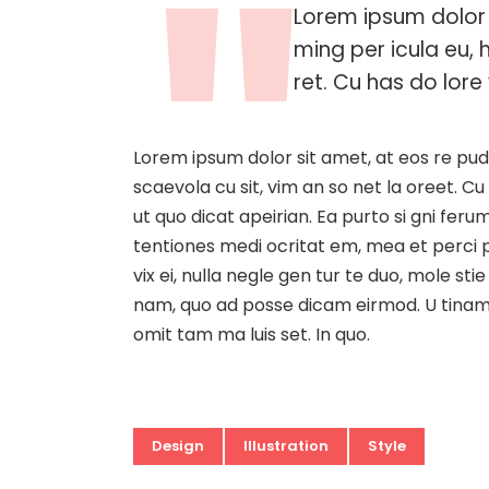
Lorem ipsum dolor 
ming per icula eu, 
ret. Cu has do lore 
Lorem ipsum dolor sit amet, at eos re pud
scaevola cu sit, vim an so net la oreet. Cu
ut quo dicat apeirian. Ea purto si gni fer
tentiones medi ocritat em, mea et perci pi
vix ei, nulla negle gen tur te duo, mole 
nam, quo ad posse dicam eirmod. U tinam d
omit tam ma luis set. In quo.
Design
Illustration
Style