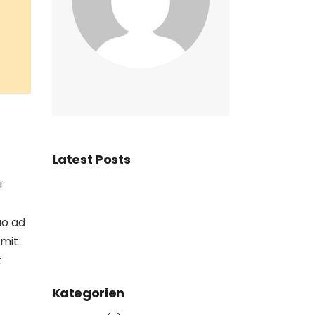
Latest Posts
i
uo ad
omit
t
Kategorien